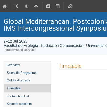
Global Mediterranean. Postcolonia
IMS Intercongressional Symposi
9–12 Jul 2025
Facultat de Filologia, Traducció i Comunicació – Universitat 
Europe/Madrid timezone
Timetable
Overview
Scientific Programme
Call for Abstracts
Timetable
Contribution List
Keynote speakers