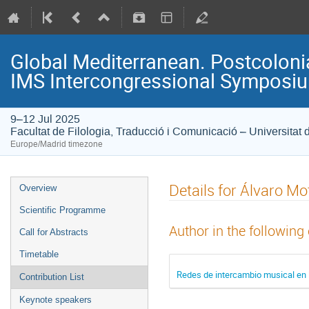
Global Mediterranean. Postcolonia
IMS Intercongressional Symposi
9–12 Jul 2025
Facultat de Filologia, Traducció i Comunicació – Universitat 
Europe/Madrid timezone
Details for Álvaro M
Overview
Scientific Programme
Author in the following
Call for Abstracts
Timetable
Redes de intercambio musical en 
Contribution List
Keynote speakers